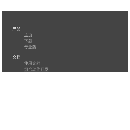
产品
主页
下载
专业版
文档
使用文档
组合动作开发
知识库
版本历史
瓜皮学堂
分享
动作库
子程序
外观
交流