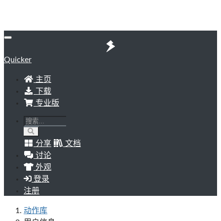
Quicker
主页
下载
专业版
分享
文档
讨论
外观
登录
注册
动作库