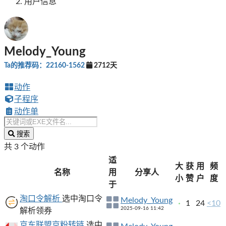
用户信息
Melody_Young
Ta的推荐码：22160-1562
2712天
动作
子程序
动作单
搜索
共 3 个动作
适
大
获
用
频
名称
用
分享人
小
赞
户
度
于
淘口令解析
选中淘口令
Melody_Young
1
24
<10
2025-09-16 11:42
解析领券
京东联盟京粉转链
选中