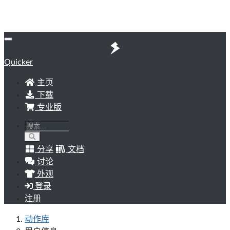
Quicker
主页
下载
专业版
分享
文档
讨论
外观
登录
注册
动作库