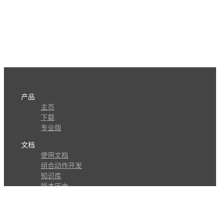
产品
主页
下载
专业版
文档
使用文档
组合动作开发
知识库
版本历史
瓜皮学堂
分享