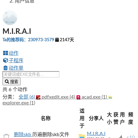
用户信息
M.I.R.A.I
Ta的推荐码：230973-3579
2147天
动作
子程序
动作单
搜索
共 6 个动作
分类：
全部 (6)
pdfxedit.exe (4)
acad.exe (1)
explorer.exe (1)
适
大
获
用
频
名称
用
分享人
小
赞
户
度
于
M.I.R.A.I
删除skb
历遍删除skb文件
4
<10