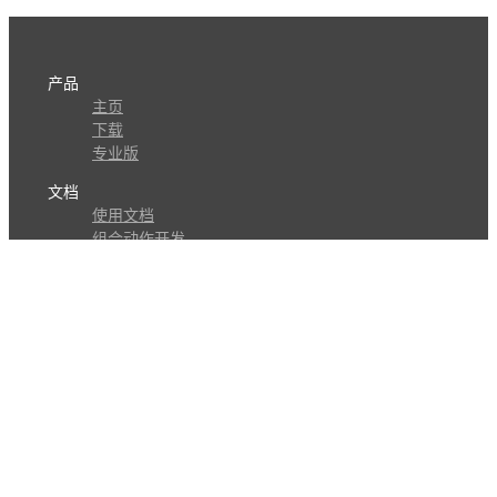
产品
主页
下载
专业版
文档
使用文档
组合动作开发
知识库
版本历史
瓜皮学堂
分享
动作库
子程序
外观
交流
问答讨论区