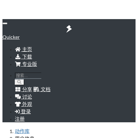
Quicker
主页
下载
专业版
分享
文档
讨论
外观
登录
注册
动作库