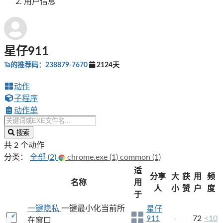
用户信息
星仔911
Ta的推荐码：238879-7670
2124天
动作
子程序
动作单
搜索
共 2 个动作
分类：
全部 (2)
chrome.exe (1)
common (1)
适
分享
大
获
用
频
名称
用
人
小
赞
户
度
于
一键隐私
一键最小化当前所
星仔
911
72
<10
在窗口