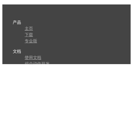
产品
主页
下载
专业版
文档
使用文档
组合动作开发
知识库
版本历史
瓜皮学堂
分享
动作库
子程序
外观
交流
问答讨论区