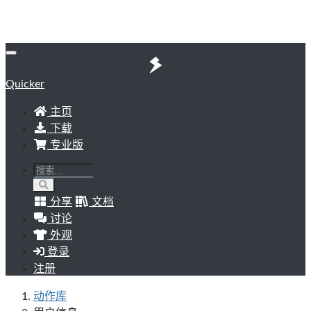
Quicker
主页
下载
专业版
分享
文档
讨论
外观
登录
注册
动作库