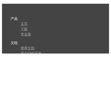
产品
主页
下载
专业版
文档
使用文档
组合动作开发
知识库
版本历史
瓜皮学堂
分享
动作库
子程序
外观
交流
问答讨论区