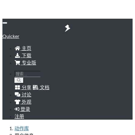
Quicker
主页
下载
专业版
分享
文档
讨论
外观
登录
注册
动作库