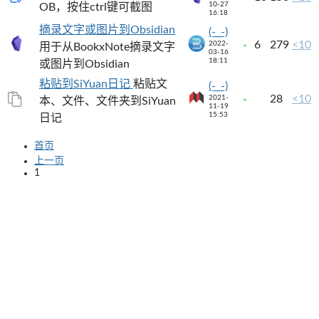
10-27
OB，按住ctrl键可截图
16:18
摘录文字或图片到Obsidian
(-_-)
6
279
<10
2022-
用于从BookxNote摘录文字
03-16
18:11
或图片到Obsidian
粘贴到SiYuan日记
粘贴文
(-_-)
28
<10
2021-
本、文件、文件夹到SiYuan
11-19
15:53
日记
首页
上一页
1