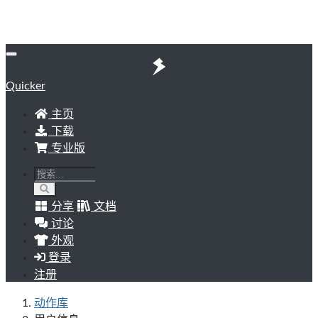
Quicker
主页
下载
专业版
分享
文档
讨论
外观
登录
注册
动作库