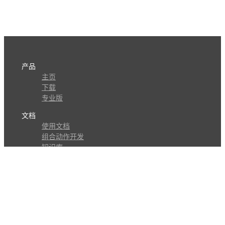
产品
主页
下载
专业版
文档
使用文档
组合动作开发
知识库
版本历史
瓜皮学堂
分享
动作库
子程序
外观