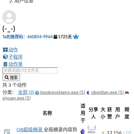
用户信息
(-_-)
Ta的推荐码：460854-9964
1725天
动作
子程序
动作单
搜索
共 3 个动作
分类：
全部 (3)
bookxnotepro.exe (1)
obsidian.exe (1)
siyuan.exe (1)
适
分享
大
获
用
频
名称
用
人
小
赞
户
度
于
(-_-)
OB超级摘录
全局摘录内容到
13
156
<10
2022-