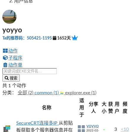
用户信息
yoyyo
Ta的推荐码：505421-1195
1652天
动作
子程序
动作单
搜索
共 1 个动作
分类：
全部 (2)
common (1)
explorer.exe (1)
适
分享
大
获
用
频
名称
用
人
小
赞
户
度
于
SecureCRT连接多IP
从剪贴
yoyyo
3
<10
板获取多个服务器信息并在
2022-02-