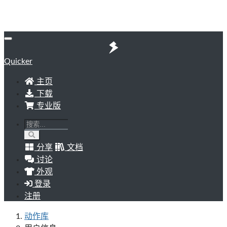
Quicker
主页
下载
专业版
分享
文档
讨论
外观
登录
注册
动作库