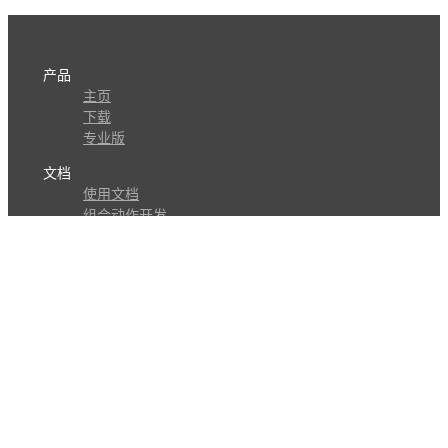
产品
主页
下载
专业版
文档
使用文档
组合动作开发
知识库
版本历史
瓜皮学堂
分享
动作库
子程序
外观
交流
问答讨论区