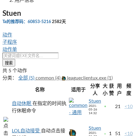
用户信息
Stuen
Ta的推荐码：60853-5216
2582天
动作
子程序
动作单
搜索
共 5 个动作
分类：
全部 (5)
common (4)
leagueclientux.exe (1)
分享
大
获
用
频
名称
适用于
人
小
赞
户
度
Stuen
自动休眠
在指定的时间执
21
<10
2021-
05-26
行休眠命令
14:32
Stuen
LOL自动接受
自动点击接
1
51
<10
2021-