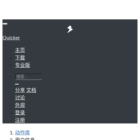
Quicker
主页
下载
专业版
分享
文档
讨论
外观
登录
注册
动作库