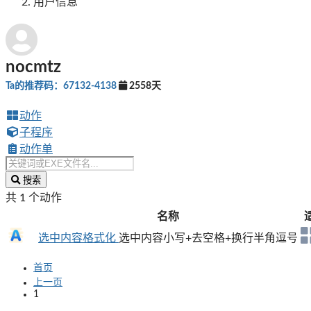
用户信息
nocmtz
Ta的推荐码：67132-4138
2558天
动作
子程序
动作单
搜索
共 1 个动作
名称
选中内容格式化
选中内容小写+去空格+换行半角逗号
首页
上一页
1