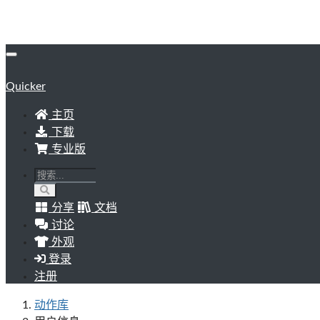
Quicker
主页
下载
专业版
分享
文档
讨论
外观
登录
注册
动作库