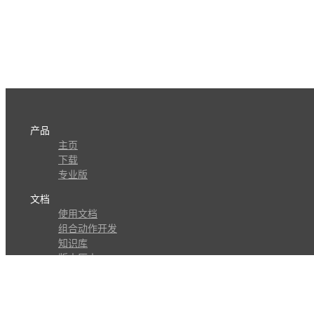
产品
主页
下载
专业版
文档
使用文档
组合动作开发
知识库
版本历史
瓜皮学堂
分享
动作库