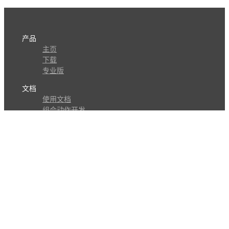
产品
主页
下载
专业版
文档
使用文档
组合动作开发
知识库
版本历史
瓜皮学堂
分享
动作库
子程序
外观
交流
问答讨论区