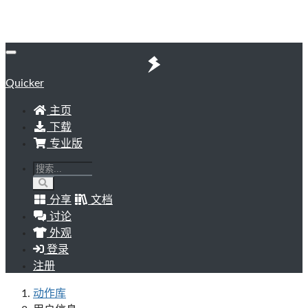
Quicker
主页
下载
专业版
分享
文档
讨论
外观
登录
注册
动作库