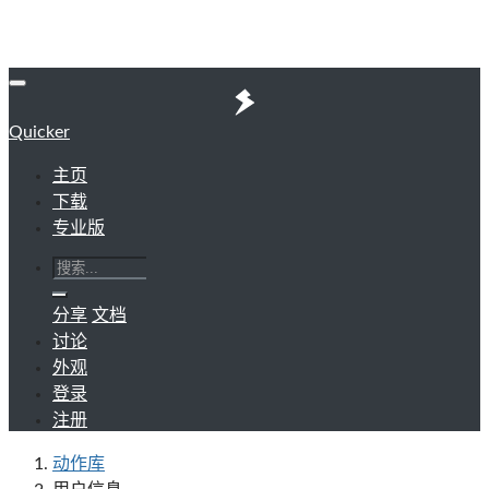
Quicker
主页
下载
专业版
分享
文档
讨论
外观
登录
注册
动作库