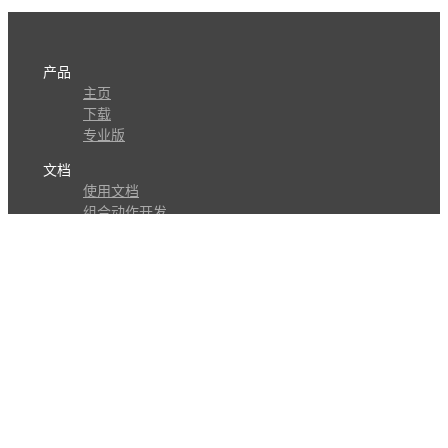
产品
主页
下载
专业版
文档
使用文档
组合动作开发
知识库
版本历史
瓜皮学堂
分享
动作库
子程序
外观
交流
问答讨论区
Github Issues