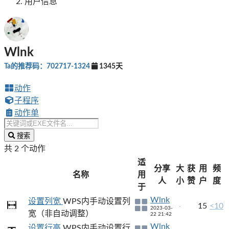
用户信息
Wlnk
Ta的推荐码：702717-1324
1345天
动作
子程序
动作单
搜索
共 2 个动作
适
分享
大
获
用
频
名称
用
人
小
赞
户
度
于
Wlnk
设置列宽
WPS内手动设置列
15
<10
2023-03-
宽（非自动调整）
22 21:42
Wlnk
设置行高
WPS内手动设置行