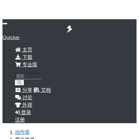
Quicker
主页
下载
专业版
分享
文档
讨论
外观
登录
注册
动作库