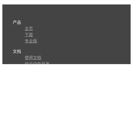
产品
主页
下载
专业版
文档
使用文档
组合动作开发
知识库
版本历史
瓜皮学堂
分享
动作库
子程序
外观
交流
问答讨论区