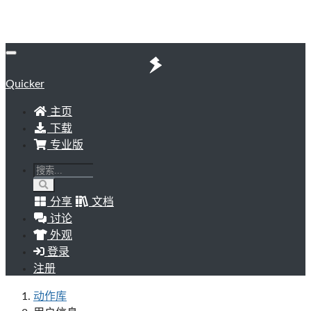
Quicker
主页
下载
专业版
分享
文档
讨论
外观
登录
注册
动作库