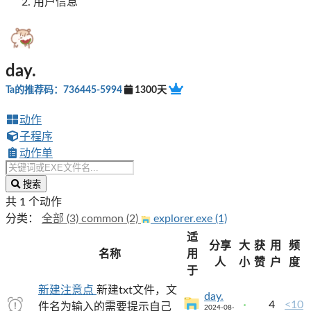
用户信息
day.
Ta的推荐码：736445-5994
1300天
动作
子程序
动作单
搜索
共 1 个动作
分类：
全部 (3)
common (2)
explorer.exe (1)
适
分享
大
获
用
频
名称
用
人
小
赞
户
度
于
新建注意点
新建txt文件，文
day.
4
<10
件名为输入的需要提示自己
2024-08-