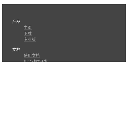
产品
主页
下载
专业版
文档
使用文档
组合动作开发
知识库
版本历史
瓜皮学堂
分享
动作库
子程序
外观
交流
问答讨论区