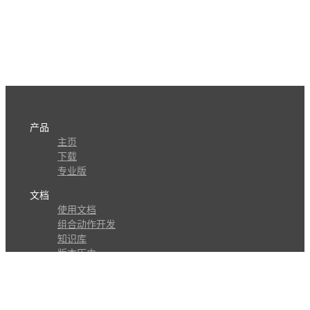
产品
主页
下载
专业版
文档
使用文档
组合动作开发
知识库
版本历史
瓜皮学堂
分享
动作库