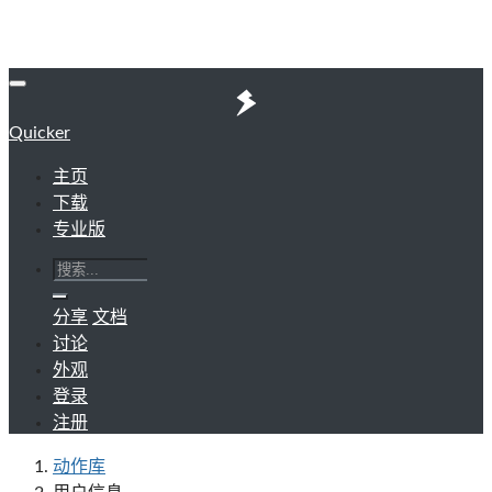
Quicker
主页
下载
专业版
分享
文档
讨论
外观
登录
注册
动作库