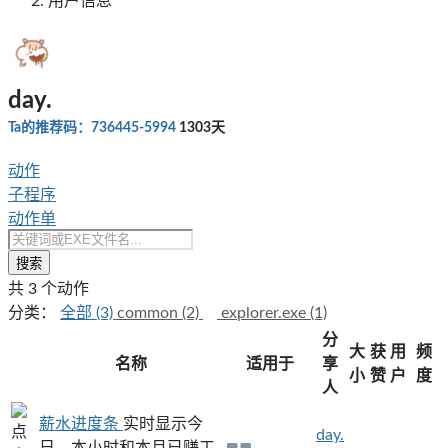
用户信息
day.
Ta的推荐码：736445-5994
1303天
动作
子程序
动作单
搜索
共 3 个动作
分类：
全部 (3)
common (2)
explorer.exe (1)
分
大
获
用
频
名称
适用于
享
小
赞
户
度
人
薪水进度条
实时显示今
day.
日、本小时和本月已赚工