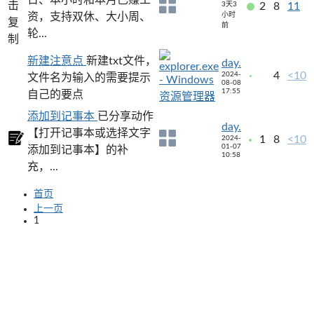
3天3
2
8
11
资，支持双休、大小周、
小时
前
轮...
新建注意点
新建txt文件，
day.
4
<10
2024-
文件名为输入的需要提示
08-08
17:55
自己的要点
添加到记事本
已分享动作
day.
【打开记事本或选择文字
1
8
<10
2024-
01-07
添加到记事本】的补
10:58
充，...
首页
上一页
1