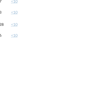
7
<10
3
<10
28
<10
6
<10