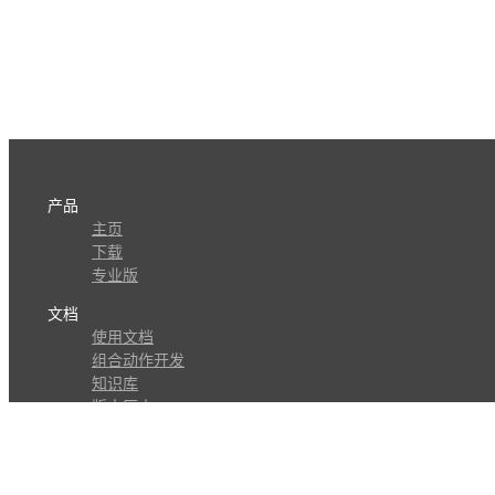
产品
主页
下载
专业版
文档
使用文档
组合动作开发
知识库
版本历史
瓜皮学堂
分享
动作库