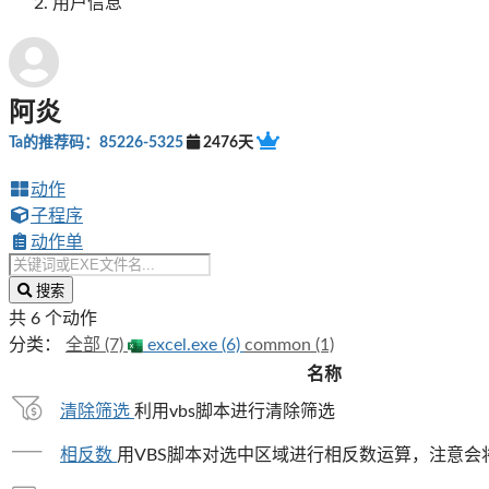
用户信息
阿炎
Ta的推荐码：85226-5325
2476天
动作
子程序
动作单
搜索
共 6 个动作
分类：
全部 (7)
excel.exe (6)
common (1)
名称
清除筛选
利用vbs脚本进行清除筛选
相反数
用VBS脚本对选中区域进行相反数运算，注意会