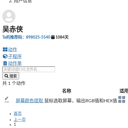
用户信息
吴赤侠
Ta的推荐码：898025-5540
1084天
动作
子程序
动作单
搜索
共 1 个动作
名称
适
屏幕颜色提取
鼠标选取屏幕，输出RGB值和HEX值
首页
上一页
1