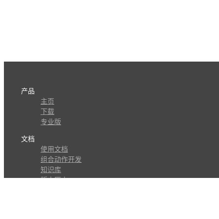
产品
主页
下载
专业版
文档
使用文档
组合动作开发
知识库
版本历史
瓜皮学堂
分享
动作库