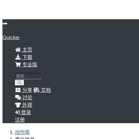
Quicker
主页
下载
专业版
分享
文档
讨论
外观
登录
注册
动作库