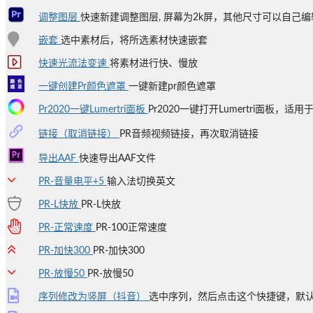
调整图层
快速新建调整图层, 屏幕为2k屏，其他尺寸可以自己编辑
嵌套
选中素材后，将所选素材快速嵌套
快速光流法变速
将素材进行快、慢放
一键创建Pr颜色遮罩
一键新建pr颜色遮罩
Pr2020一键Lumertri面板
Pr2020一键打开Lumertri面板，适用于
链接（取消链接）
PR音频视频链接，再次取消链接
导出AAF
快速导出AAF文件
PR-音量电平+5
输入法切换英文
PR-L快放
PR-L快放
PR-正常速度
PR-100正常速度
PR-加快300
PR-加快300
PR-放慢50
PR-放慢50
序列修改为竖屏（抖音）
选中序列，然后点击这个快捷键，默认尺寸为