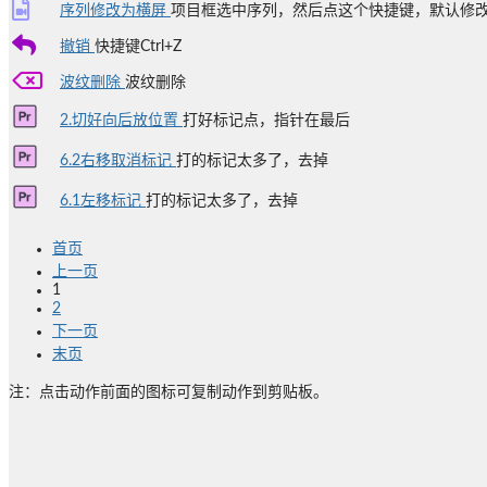
序列修改为横屏
项目框选中序列，然后点这个快捷键，默认修改尺寸为
撤销
快捷键Ctrl+Z
波纹删除
波纹删除
2.切好向后放位置
打好标记点，指针在最后
6.2右移取消标记
打的标记太多了，去掉
6.1左移标记
打的标记太多了，去掉
首页
上一页
1
2
下一页
末页
注：点击动作前面的图标可复制动作到剪贴板。