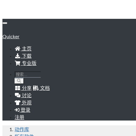
Quicker
主页
下载
专业版
分享
文档
讨论
外观
登录
注册
动作库