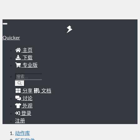
Quicker
主页
下载
专业版
分享
文档
讨论
外观
登录
注册
动作库