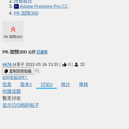
所有软件
Adobe Premiere Pro CC
PR-加快300
PR-加快300
PR-加快300
公开
已发布
4476
分享于
2022-01-26 15:35
|
0
|
32
复制到剪贴板
如何安装动作？
信息
版本
1
讨论
0
统计
审核
创建话题
暂无讨论
显示已归档的帖子