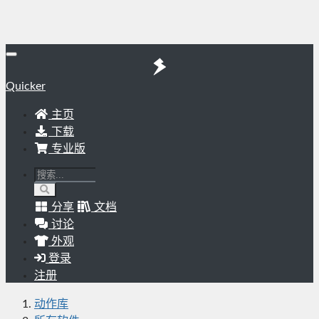
Quicker
主页
下载
专业版
分享
文档
讨论
外观
登录
注册
动作库