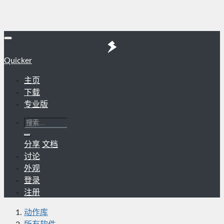
Quicker
主页
下载
专业版
分享
文档
讨论
外观
登录
注册
动作库