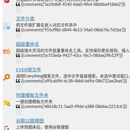
{{comments['5a1fb8df-4540-4da0-4fb4-08d6ba918de2']}}
文件分类
把文件按扩展名放入对应文件夹中
{{comments['955cff8d-d844-4b13-54a0-08d676c7d1ba']}}
超级重命名
超级强大灵活的文件批量重命名工具。支持保存更名规则、插入文件
{{comments['bcf33eda-9427-45cc-f6c5-08dae2ffb129']}}
EVER搜文件
调用Everything搜索文件，选中文字直接搜索，未选中激活窗
{{comments['a90cdd9d-6c38-4bb8-bd9a-08d722ae2ba6']}}
创建模板文件夹
一键创建模板文件夹
{{comments['48618c11-5aa0-49dd-a388-08d6ac2213cb']}}
谷歌以图搜图
上传到图床后，使用谷歌搜图