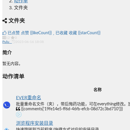
动作单
文件夹
文件夹
已点赞
点赞
{{likeCount}}
已收藏
收藏
{{starCount}}
12
0
Pulu_
2023-06-16 18:08
简介
暂无内容。
动作清单
名称
EVER重命名
批量重命名文件（夹），带后悔药功能，可在everything修改。加
{{comments['19fe14e5-ff6d-46fb-efcb-08d72c3bd710']}}
浏览程序安装目录
快速跳转到当前程序/快捷方式对应的安装目录