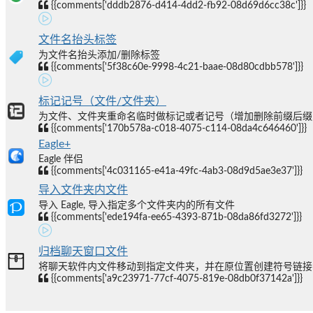
{{comments['dddb2876-d414-4dd2-fb92-08d69d6cc38c']}}
文件名抬头标签
为文件名抬头添加/删除标签
{{comments['5f38c60e-9998-4c21-baae-08d80cdbb578']}}
标记记号（文件/文件夹）
为文件、文件夹重命名临时做标记或者记号（增加删除前缀后缀
{{comments['170b578a-c018-4075-c114-08da4c646460']}}
Eagle+
Eagle 伴侣
{{comments['4c031165-e41a-49fc-4ab3-08d9d5ae3e37']}}
导入文件夹内文件
导入 Eagle, 导入指定多个文件夹内的所有文件
{{comments['ede194fa-ee65-4393-871b-08da86fd3272']}}
归档聊天窗口文件
将聊天软件内文件移动到指定文件夹，并在原位置创建符号链接
{{comments['a9c23971-77cf-4075-819e-08db0f37142a']}}