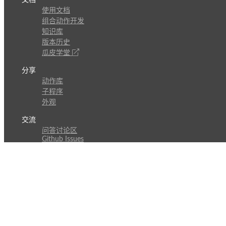
使用文档
组合动作开发
知识库
版本历史
瓜皮学堂
分享
动作库
子程序
外观
交流
问答讨论区
Github Issues
QQ群
关注
CL的微博
微信订阅号