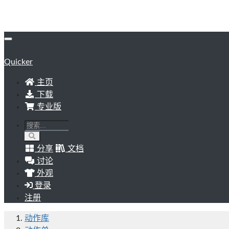
Quicker
主页
下载
专业版
分享
文档
讨论
外观
登录
注册
动作库