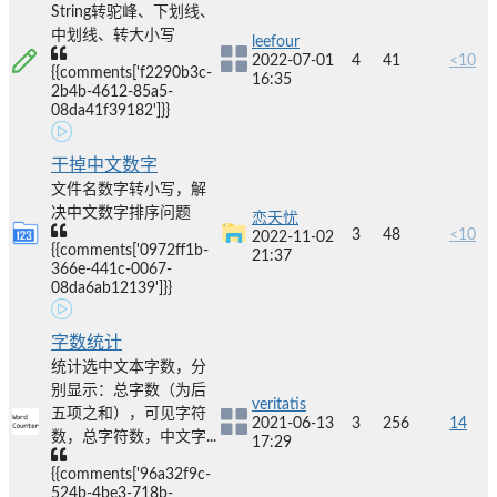
String转驼峰、下划线、
中划线、转大小写
leefour
2022-07-01
4
41
<10
{{comments['f2290b3c-
16:35
2b4b-4612-85a5-
08da41f39182']}}
干掉中文数字
文件名数字转小写，解
决中文数字排序问题
恋天忧
3
48
<10
2022-11-02
{{comments['0972ff1b-
21:37
366e-441c-0067-
08da6ab12139']}}
字数统计
统计选中文本字数，分
别显示：总字数（为后
veritatis
五项之和），可见字符
2021-06-13
3
256
14
数，总字符数，中文字...
17:29
{{comments['96a32f9c-
524b-4be3-718b-