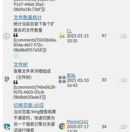
9167-446d-3fa2-
08d9a18c73bf']}}
文件数量统计
统计当前目录下各个扩
展名的文件数量
CL
2021-01-15
97
<10
{{comments['0243b0da-
10:35
854e-4bf7-f72c-
08d8b8957d58']}}
文件树
查看文件夹详细组成
甄瑜.
（文件树）
33
<10
2021-03-10
16:43
{{comments['f46e0628-
f670-4603-05c8-
08d8dd20ade3']}}
切换百度/必应
当对百度/bing搜索结果
不满意时，快速切换为
MarineQvQ
另一个搜索引擎对关键
2020-07-17
34
<10
词进行搜索
13:35