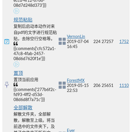
eccd-4f12-6766-
08d7d248d373']}}
规范粘贴
复制后启动本动作对来
自pdf的文字进行规范粘
VernonLin
贴，去除空行空格等。
2019-07-04
224
27257
1752
16:45
{{comments['cfc572a1-
47c8-4fab-2457-
08d6d7620f1e']}}
置顶
置顶当前应用
ForestMX
2019-05-15
206
25651
1110
{{comments['277b6f2c-
22:53
fd93-4ff2-d53d-
08d6d8f7a71c']}}
全部解散
解散文件夹，全部解
散，解散至上级。将当
前选中的文件夹下，及
Ever