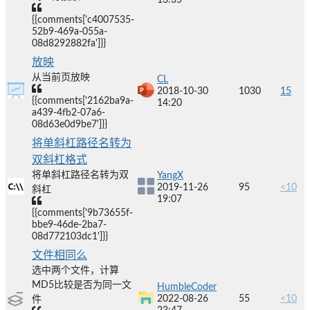
{{comments['c4007535-
52b9-469a-055a-
08d8292882fa']}}
放映
从当前页放映
CL
2018-10-30
1030
15
{{comments['2162ba9a-
14:20
a439-4fb2-07a6-
08d63e0d9be7']}}
将单斜杠路径名转为
双斜杠格式
将单斜杠路径名转为双
YangX
2019-11-26
95
<10
斜杠
19:07
{{comments['9b73655f-
bbe9-46de-2ba7-
08d772103dc1']}}
文件相同么
选中两个文件，计算
MD5比较是否为同一文
HumbleCoder
2022-08-26
55
<10
件