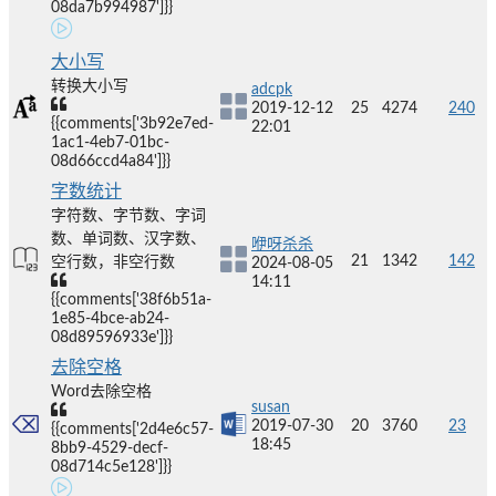
08da7b994987']}}
大小写
转换大小写
adcpk
2019-12-12
25
4274
240
{{comments['3b92e7ed-
22:01
1ac1-4eb7-01bc-
08d66ccd4a84']}}
字数统计
字符数、字节数、字词
数、单词数、汉字数、
咿呀杀杀
21
1342
142
空行数，非空行数
2024-08-05
14:11
{{comments['38f6b51a-
1e85-4bce-ab24-
08d89596933e']}}
去除空格
Word去除空格
susan
2019-07-30
20
3760
23
{{comments['2d4e6c57-
18:45
8bb9-4529-decf-
08d714c5e128']}}