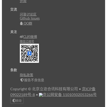
外观
交流
问答讨论区
Github Issues
QQ群
关注
CL的微博
微信订阅号
条款
隐私政策
报告不良信息
Copyright © 北京立迩合讯科技有限公司
•
京ICP备
09022189号-8
•
京公网安备 11010502053266号
自动