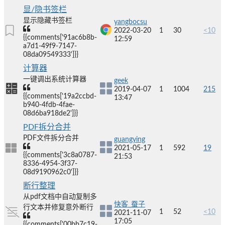
显/隐书签栏
显示隐藏书签栏
yangbocsu
2022-03-20
1
30
<10
{{comments['91ac6b8b-
12:59
a7d1-49f9-7147-
08da09549333']}}
计算器
一键调出系统计算器
geek
2019-04-07
1
1004
215
{{comments['19a2ccbd-
13:47
b940-4fdb-4fae-
08d6ba918de2']}}
PDF拆分合并
PDF文件拆分合并
guangying
2021-05-17
1
592
19
{{comments['3c8a0787-
21:53
8336-4954-3f37-
08d9190962c0']}}
断行整理
从pdf文档中自动复制多
快客_蚕子
行文本并修复意外断行
1
52
<10
2021-11-07
17:05
{{comments['00bb7c19-