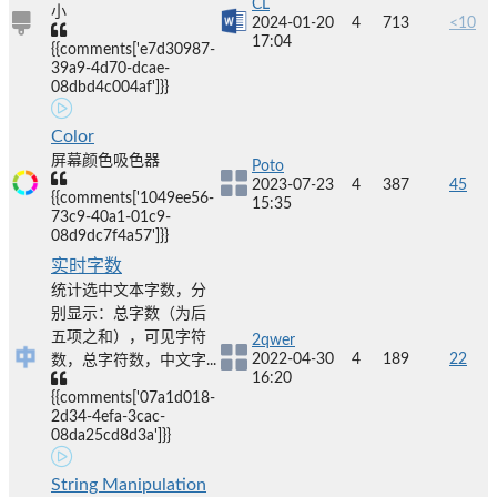
CL
小
2024-01-20
4
713
<10
17:04
{{comments['e7d30987-
39a9-4d70-dcae-
08dbd4c004af']}}
Color
屏幕颜色吸色器
Poto
2023-07-23
4
387
45
{{comments['1049ee56-
15:35
73c9-40a1-01c9-
08d9dc7f4a57']}}
实时字数
统计选中文本字数，分
别显示：总字数（为后
五项之和），可见字符
2qwer
2022-04-30
4
189
22
数，总字符数，中文字...
16:20
{{comments['07a1d018-
2d34-4efa-3cac-
08da25cd8d3a']}}
String Manipulation