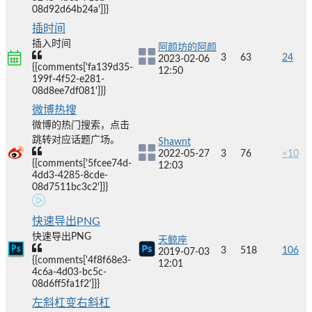
08d92d64b24a']}}
插时间
插入时间
阿颜坊的阿颜
3
63
24
2023-02-06
{{comments['fa139d35-
12:50
199f-4f52-e281-
08d8ee7df081']}}
微博热搜
微博的热门搜索，点击
跳转对应话题广场。
Shawnt
2022-05-27
3
76
<10
{{comments['5fcee74d-
12:03
4dd3-4285-8cde-
08d7511bc3c2']}}
快速导出PNG
快速导出PNG
天鲸座
3
518
106
2019-07-03
{{comments['4f8f68e3-
12:01
4c6a-4d03-bc5c-
08d6ff5fa1f2']}}
左斜杠变右斜杠