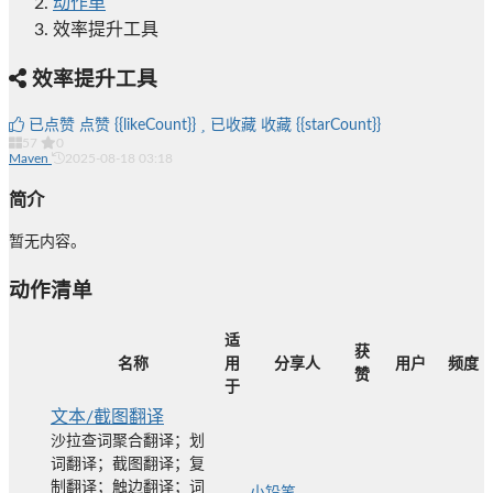
动作单
效率提升工具
效率提升工具
已点赞
点赞
{{likeCount}}
已收藏
收藏
{{starCount}}
57
0
Maven
2025-08-18 03:18
简介
暂无内容。
动作清单
适
获
名称
用
分享人
用户
频度
赞
于
文本/截图翻译
沙拉查词聚合翻译；划
词翻译；截图翻译；复
制翻译；触边翻译；词
小铅笔