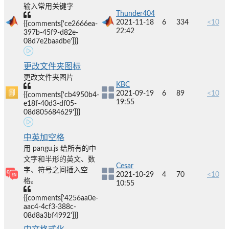
输入常用关键字
Thunder404
2021-11-18
6
334
<10
{{comments['ce2666ea-
22:42
397b-45f9-d82e-
08d7e2baadbe']}}
更改文件夹图标
更改文件夹图片
KBC
2021-09-19
6
89
<10
{{comments['cb4950b4-
19:55
e18f-40d3-df05-
08d805684629']}}
中英加空格
用 pangu.js 给所有的中
文字和半形的英文、数
Cesar
字、符号之间插入空
2021-10-29
4
70
<10
格。
10:55
{{comments['4256aa0e-
aac4-4cf3-388c-
08d8a3bf4992']}}