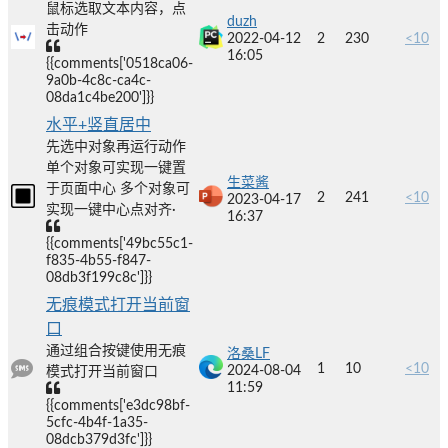
鼠标选取文本内容，点
duzh
击动作
2022-04-12
2
230
<10
16:05
{{comments['0518ca06-
9a0b-4c8c-ca4c-
08da1c4be200']}}
水平+竖直居中
先选中对象再运行动作
单个对象可实现一键置
生菜酱
于页面中心 多个对象可
2
241
<10
2023-04-17
实现一键中心点对齐·
16:37
{{comments['49bc55c1-
f835-4b55-f847-
08db3f199c8c']}}
无痕模式打开当前窗
口
通过组合按键使用无痕
洛桑LF
1
10
<10
2024-08-04
模式打开当前窗口
11:59
{{comments['e3dc98bf-
5cfc-4b4f-1a35-
08dcb379d3fc']}}