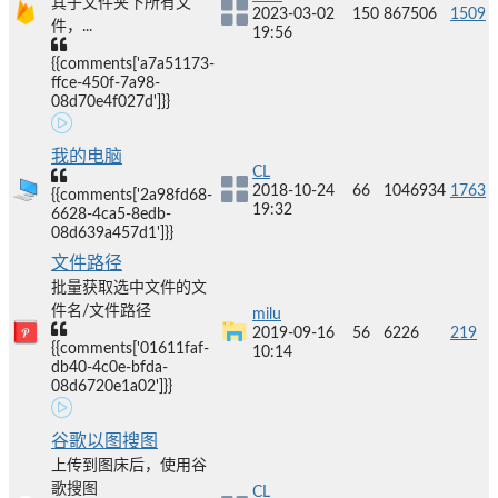
其子文件夹下所有文
2023-03-02
150
867506
1509
件，...
19:56
{{comments['a7a51173-
ffce-450f-7a98-
08d70e4f027d']}}
我的电脑
CL
2018-10-24
66
1046934
1763
{{comments['2a98fd68-
19:32
6628-4ca5-8edb-
08d639a457d1']}}
文件路径
批量获取选中文件的文
件名/文件路径
milu
2019-09-16
56
6226
219
{{comments['01611faf-
10:14
db40-4c0e-bfda-
08d6720e1a02']}}
谷歌以图搜图
上传到图床后，使用谷
歌搜图
CL