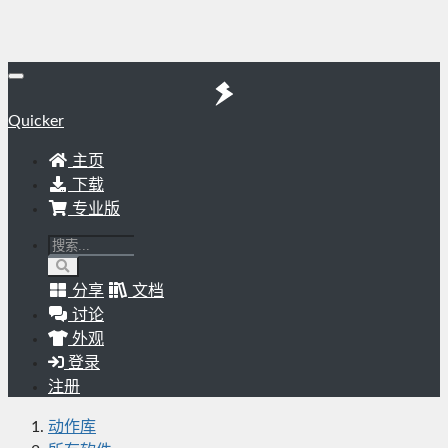
Quicker
主页
下载
专业版
分享
文档
讨论
外观
登录
注册
动作库