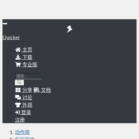
Quicker
主页
下载
专业版
分享
文档
讨论
外观
登录
注册
动作库