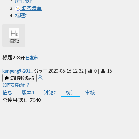
所有软件
滴答清单
标题2
标题2
标题2
公开
已发布
kunpeng9-201...
分享于
2020-06-16 12:32
|
0
|
16
复制到剪贴板
如何安装动作？
信息
版本
1
讨论
0
统计
审核
总使用(次)：
7040