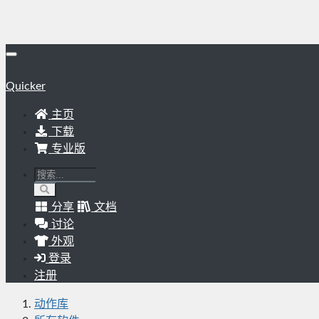
Quicker
主页
下载
专业版
分享
文档
讨论
外观
登录
注册
动作库