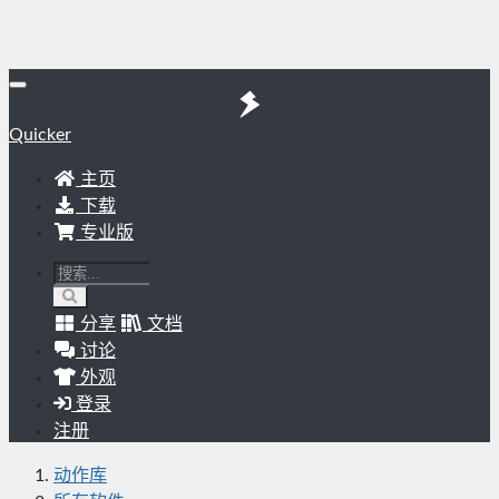
Quicker
主页
下载
专业版
分享
文档
讨论
外观
登录
注册
动作库