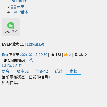
所有软件
通用
EVER话术
EVER话术
EVER话术
公开
已发布(自动)
Ever
更新于
2026-03-15 20:30
|
133
|
2
|
3810
复制到剪贴板
如何安装动作？
信息
版本
52
讨论
42
统计
审核
当前审核状态：
已发布(自动)
暂无信息。