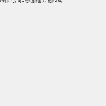
事情怕忘记，可以截图选择置顶，稍后处理。