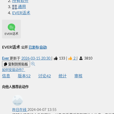
所有软件
通用
EVER话术
EVER话术
EVER话术
公开
已发布(自动)
Ever
更新于
2026-03-15 20:30
|
133
|
2
|
3810
复制到剪贴板
如何安装动作？
信息
版本
52
讨论
42
统计
审核
向他人推荐此动作
昨日在线
2024-04-07 13:55