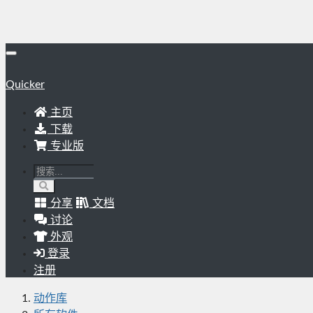
Quicker
主页
下载
专业版
分享
文档
讨论
外观
登录
注册
动作库