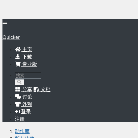
Quicker
主页
下载
专业版
分享
文档
讨论
外观
登录
注册
动作库