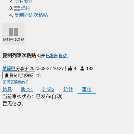
所有软件
通用
复制列逐次粘贴
复制列逐次粘贴
复制列逐次粘贴
公开
已发布(自动)
羊蹄甲
分享于
2020-08-27 10:29
|
4
|
182
复制到剪贴板
如何安装动作？
信息
版本
1
讨论
3
统计
审核
当前审核状态：
已发布(自动)
暂无信息。