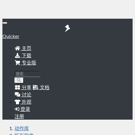
Quicker
主页
下载
专业版
分享
文档
讨论
外观
登录
注册
动作库