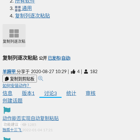
所有软件
通用
复制列逐次粘贴
复制列逐次粘贴
复制列逐次粘贴
公开
已发布(自动)
羊蹄甲
分享于
2020-08-27 10:29
|
4
|
182
复制到剪贴板
如何安装动作？
信息
版本
1
讨论
3
统计
审核
创建话题
动作能否实现自动复制粘贴
功能建议
·
1285
独孤十三飞
2022-01-04 17:21