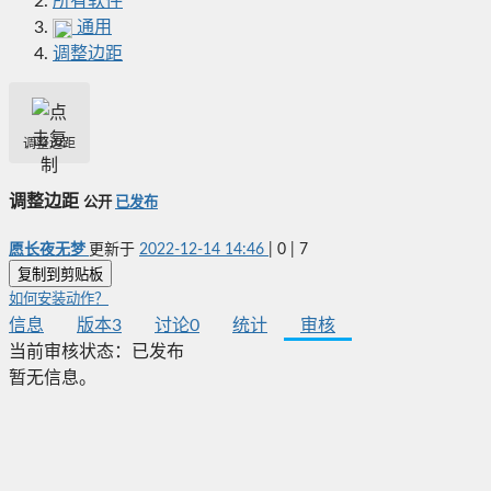
所有软件
通用
调整边距
调整边距
调整边距
公开
已发布
愿长夜无梦
更新于
2022-12-14 14:46
|
0
|
7
复制到剪贴板
如何安装动作？
信息
版本
3
讨论
0
统计
审核
当前审核状态：
已发布
暂无信息。