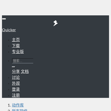
Quicker
主页
下载
专业版
分享
文档
讨论
外观
登录
注册
动作库