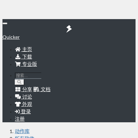
Quicker
主页
下载
专业版
分享
文档
讨论
外观
登录
注册
动作库