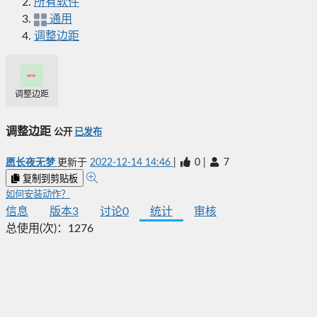
所有软件
通用
调整边距
调整边距
调整边距
公开
已发布
愿长夜无梦
更新于
2022-12-14 14:46
|
0
|
7
复制到剪贴板
如何安装动作？
信息
版本
3
讨论
0
统计
审核
总使用(次)：
1276