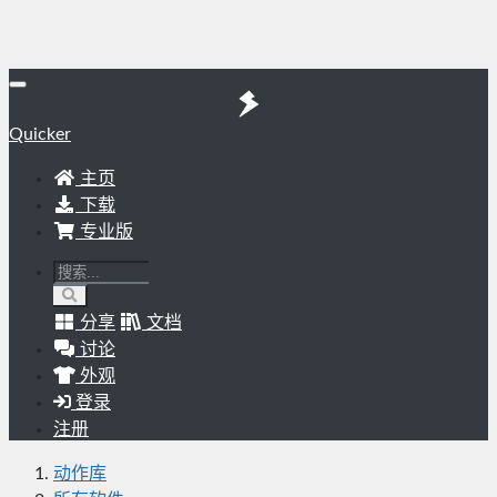
Quicker
主页
下载
专业版
分享
文档
讨论
外观
登录
注册
动作库