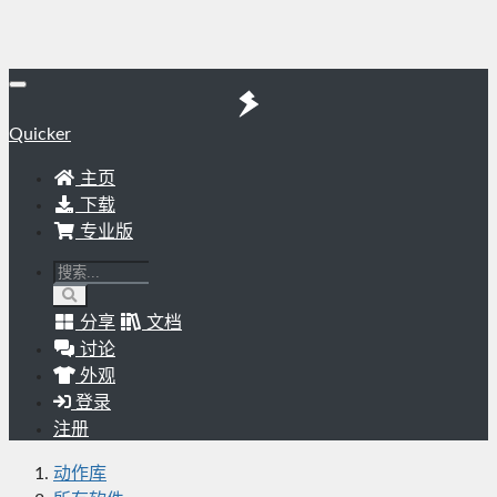
Quicker
主页
下载
专业版
分享
文档
讨论
外观
登录
注册
动作库