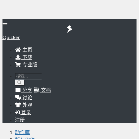
Quicker
主页
下载
专业版
分享
文档
讨论
外观
登录
注册
动作库