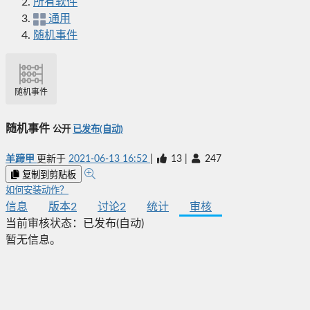
所有软件
通用
随机事件
随机事件
随机事件
公开
已发布(自动)
羊蹄甲
更新于
2021-06-13 16:52
|
13
|
247
复制到剪贴板
如何安装动作？
信息
版本
2
讨论
2
统计
审核
当前审核状态：
已发布(自动)
暂无信息。