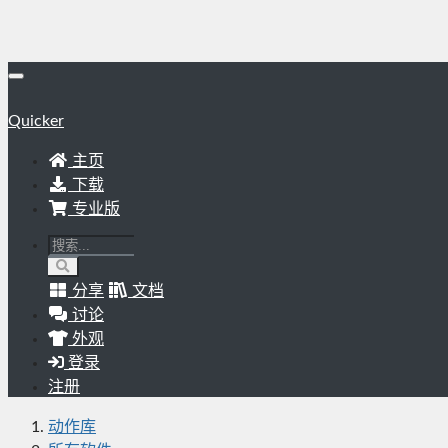
Quicker
主页
下载
专业版
分享
文档
讨论
外观
登录
注册
动作库