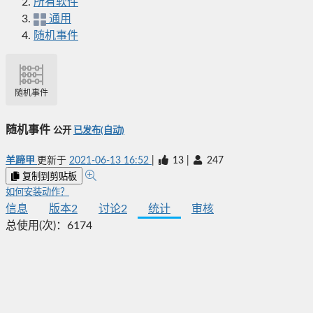
所有软件
通用
随机事件
随机事件
随机事件
公开
已发布(自动)
羊蹄甲
更新于
2021-06-13 16:52
|
13
|
247
复制到剪贴板
如何安装动作？
信息
版本
2
讨论
2
统计
审核
总使用(次)：
6174