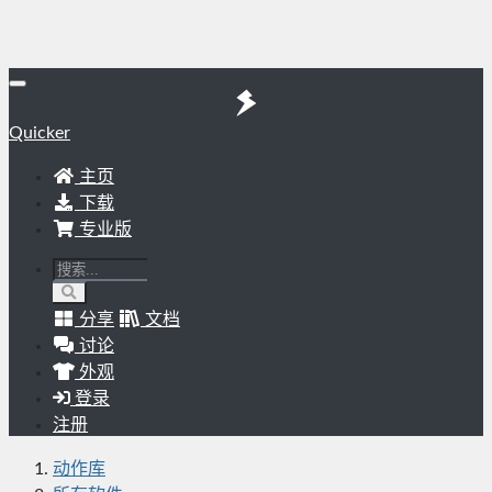
Quicker
主页
下载
专业版
分享
文档
讨论
外观
登录
注册
动作库