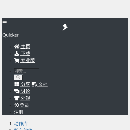
Quicker
主页
下载
专业版
分享
文档
讨论
外观
登录
注册
动作库