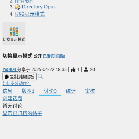
所有软件
Directory Opus
切换显示模式
切换显示模式
切换显示模式
公开
已发布(自动)
Y@404
分享于
2025-04-22 18:35
|
1
|
20
复制到剪贴板
如何安装动作？
信息
版本
1
讨论
0
统计
审核
创建话题
暂无讨论
显示已归档的帖子