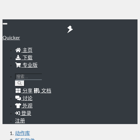
Quicker
主页
下载
专业版
分享
文档
讨论
外观
登录
注册
动作库