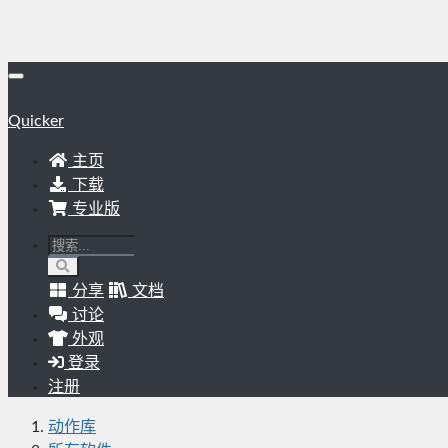
Quicker
主页
下载
专业版
分享
文档
讨论
外观
登录
注册
动作库