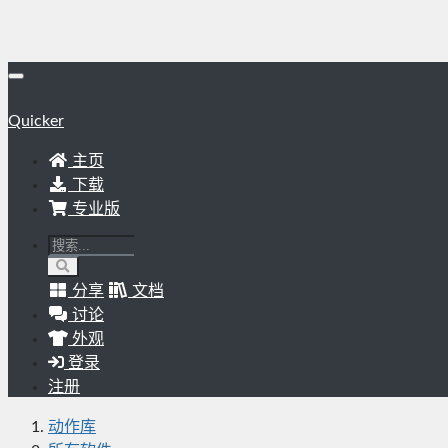
Quicker
主页
下载
专业版
分享
文档
讨论
外观
登录
注册
动作库