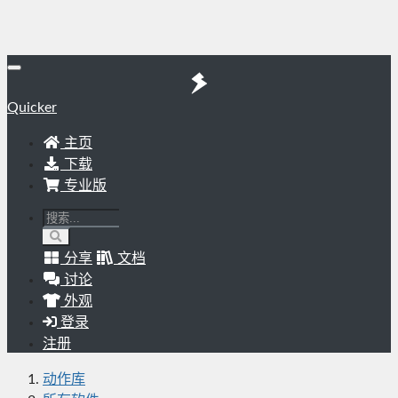
Quicker
主页
下载
专业版
分享
文档
讨论
外观
登录
注册
动作库