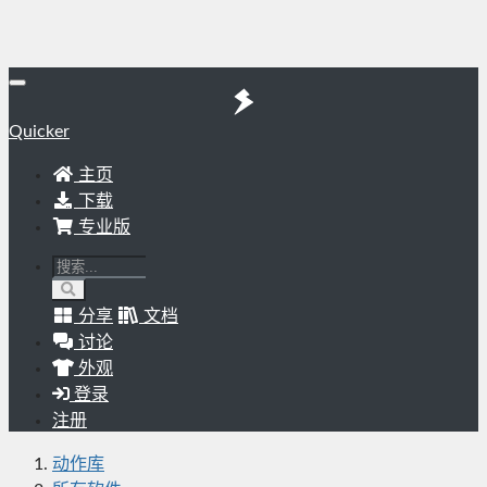
Quicker
主页
下载
专业版
分享
文档
讨论
外观
登录
注册
动作库