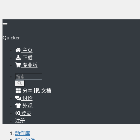
Quicker
主页
下载
专业版
分享
文档
讨论
外观
登录
注册
动作库