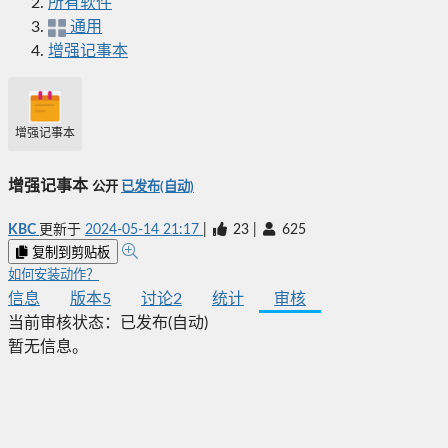
所有软件
通用
增强记事本
增强记事本
增强记事本
公开
已发布(自动)
KBC
更新于
2024-05-14 21:17
|
23
|
625
复制到剪贴板
如何安装动作？
信息
版本
5
讨论
2
统计
审核
当前审核状态：
已发布(自动)
暂无信息。