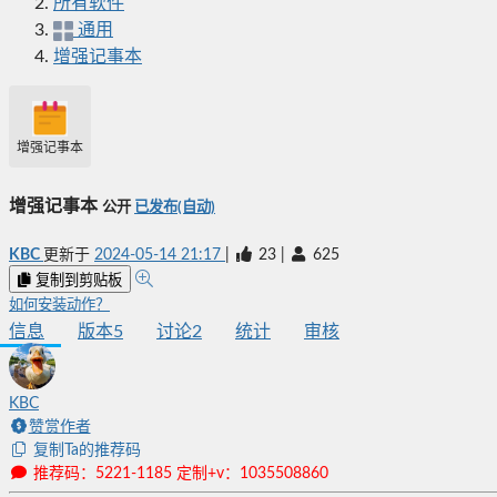
所有软件
通用
增强记事本
增强记事本
增强记事本
公开
已发布(自动)
KBC
更新于
2024-05-14 21:17
|
23
|
625
复制到剪贴板
如何安装动作？
信息
版本
5
讨论
2
统计
审核
KBC
赞赏作者
复制Ta的推荐码
推荐码：5221-1185 定制+v：1035508860