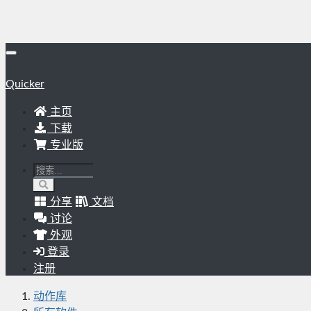
Quicker
主页
下载
专业版
分享
文档
讨论
外观
登录
注册
动作库