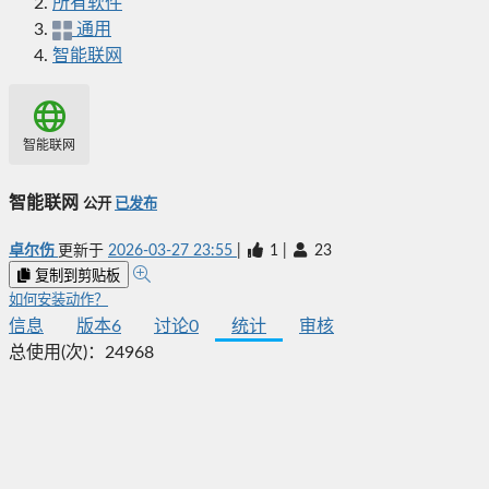
所有软件
通用
智能联网
智能联网
智能联网
公开
已发布
卓尔伤
更新于
2026-03-27 23:55
|
1
|
23
复制到剪贴板
如何安装动作？
信息
版本
6
讨论
0
统计
审核
总使用(次)：
24968