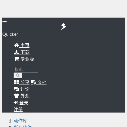
Quicker
主页
下载
专业版
分享
文档
讨论
外观
登录
注册
动作库