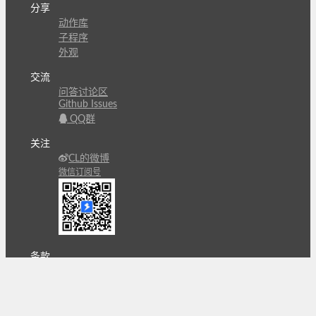
分享
动作库
子程序
外观
交流
问答讨论区
Github Issues
QQ群
关注
CL的微博
微信订阅号
条款
隐私政策
报告不良信息
Copyright © 北京立迩合讯科技有限公司
•
京ICP备