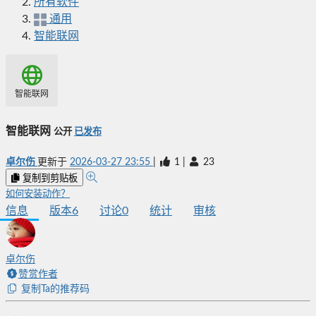
所有软件
通用
智能联网
智能联网
智能联网
公开
已发布
卓尔伤
更新于
2026-03-27 23:55
|
1
|
23
复制到剪贴板
如何安装动作？
信息
版本
6
讨论
0
统计
审核
卓尔伤
赞赏作者
复制Ta的推荐码