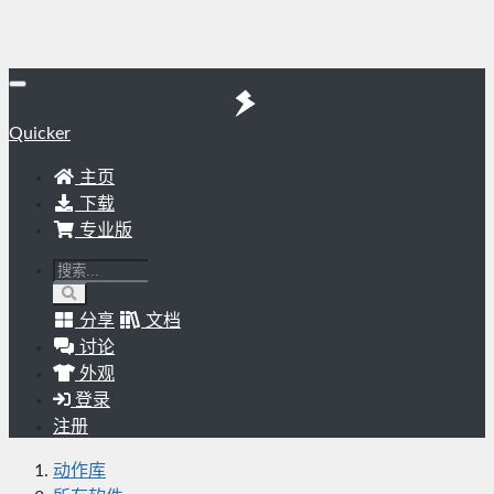
Quicker
主页
下载
专业版
分享
文档
讨论
外观
登录
注册
动作库