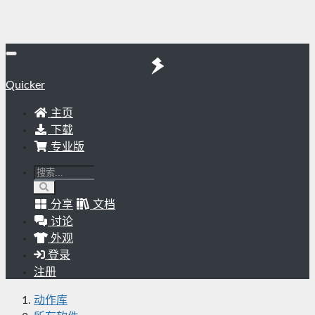
Quicker
主页
下载
专业版
分享
文档
讨论
外观
登录
注册
动作库