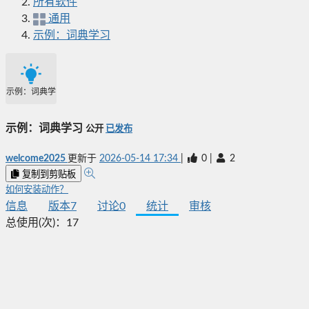
所有软件
通用
示例：词典学习
示例：词典学习
示例：词典学习
公开
已发布
welcome2025
更新于
2026-05-14 17:34
|
0
|
2
复制到剪贴板
如何安装动作？
信息
版本
7
讨论
0
统计
审核
总使用(次)：
17