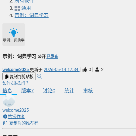
所有软件
通用
示例：词典学习
示例：词典学习
示例：词典学习
公开
已发布
welcome2025
更新于
2026-05-14 17:34
|
0
|
2
复制到剪贴板
如何安装动作？
信息
版本
7
讨论
0
统计
审核
welcome2025
赞赏作者
复制Ta的推荐码