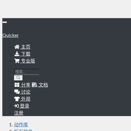
Quicker
主页
下载
专业版
分享
文档
讨论
外观
登录
注册
动作库