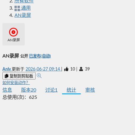
所有软件
通用
AN录屏
AN录屏
AN录屏
公开
已发布(自动)
Anlv
更新于
2026-06-27 09:14
|
10
|
39
复制到剪贴板
如何安装动作？
信息
版本
20
讨论
1
统计
审核
总使用(次)：
625