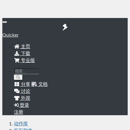
Quicker
主页
下载
专业版
分享
文档
讨论
外观
登录
注册
动作库