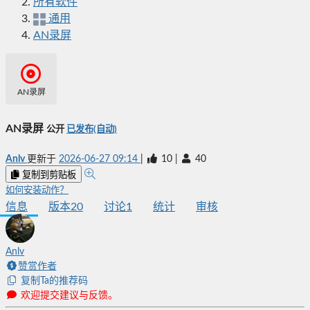
所有软件
通用
AN录屏
AN录屏
AN录屏
公开
已发布(自动)
Anlv
更新于
2026-06-27 09:14
|
10
|
40
复制到剪贴板
如何安装动作？
信息
版本
20
讨论
1
统计
审核
Anlv
赞赏作者
复制Ta的推荐码
欢迎提交建议与反馈。