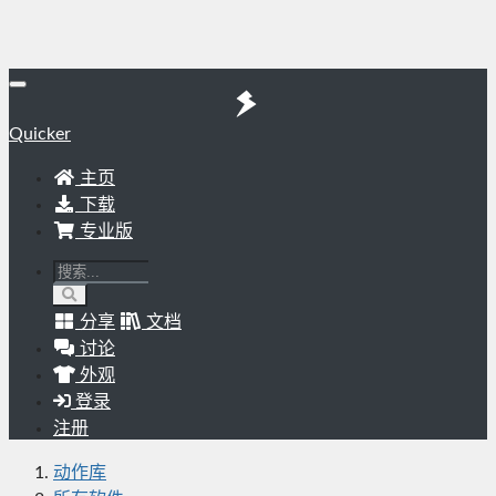
Quicker
主页
下载
专业版
分享
文档
讨论
外观
登录
注册
动作库