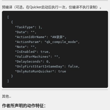
预编译（可选，在Quicker启动后执行一次，仅编译不执行录制）。
[

  {

    "TaskType": 1,

    "Data": "",

    "ActionIdOrName": "AN录屏",

    "ActionParam": "qk_compile_mode",

    "Note": "",

    "IsEnabled": true,

    "ValidForMachines": "",

    "DelaySeconds": 0,

    "OnlyFirstStartInSameDay": false,

    "OnlyAutoRunQuicker": true

  }

]
其他...
作者所声明的动作特征：