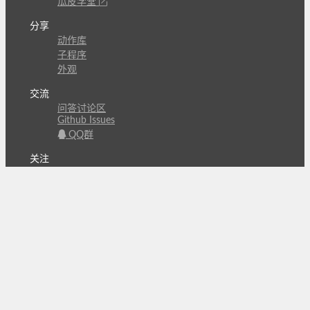
瓜皮学堂
分享
动作库
子程序
外观
交流
问答讨论区
Github Issues
QQ群
关注
CL的微博
微信订阅号
条款
隐私政策
报告不良信息